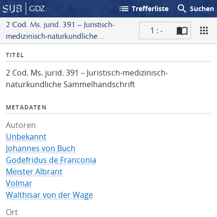
list
search
GDZ
Trefferliste
Suchen
2 Cod. Ms. jurid. 391 – Juristisch-
1 : -
medizinisch-naturkundliche
S
Sammelhandschrift
I
TITEL
c
n
a
2 Cod. Ms. jurid. 391 – Juristisch-medizinisch-
f
n
naturkundliche Sammelhandschrift
o
METADATEN
Autoren
Unbekannt
Johannes von Buch
Godefridus de Franconia
Meister Albrant
Volmar
Walthisar von der Wage
Ort