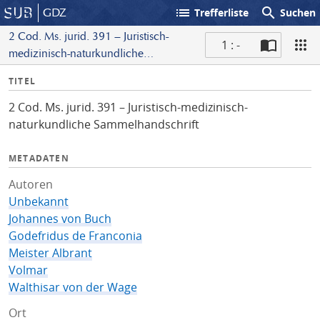
list
search
GDZ
Trefferliste
Suchen
2 Cod. Ms. jurid. 391 – Juristisch-
1 : -
medizinisch-naturkundliche
S
Sammelhandschrift
I
TITEL
c
n
a
2 Cod. Ms. jurid. 391 – Juristisch-medizinisch-
f
n
naturkundliche Sammelhandschrift
o
METADATEN
Autoren
Unbekannt
Johannes von Buch
Godefridus de Franconia
Meister Albrant
Volmar
Walthisar von der Wage
Ort