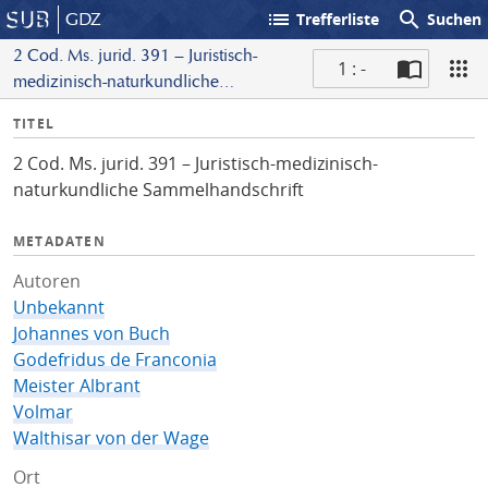
list
search
GDZ
Trefferliste
Suchen
2 Cod. Ms. jurid. 391 – Juristisch-
1 : -
medizinisch-naturkundliche
S
Sammelhandschrift
I
TITEL
c
n
a
2 Cod. Ms. jurid. 391 – Juristisch-medizinisch-
f
n
naturkundliche Sammelhandschrift
o
METADATEN
Autoren
Unbekannt
Johannes von Buch
Godefridus de Franconia
Meister Albrant
Volmar
Walthisar von der Wage
Ort