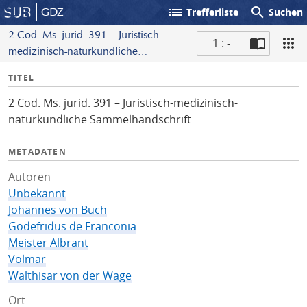
list
search
GDZ
Trefferliste
Suchen
2 Cod. Ms. jurid. 391 – Juristisch-
1 : -
medizinisch-naturkundliche
S
Sammelhandschrift
I
TITEL
c
n
a
2 Cod. Ms. jurid. 391 – Juristisch-medizinisch-
f
n
naturkundliche Sammelhandschrift
o
METADATEN
Autoren
Unbekannt
Johannes von Buch
Godefridus de Franconia
Meister Albrant
Volmar
Walthisar von der Wage
Ort