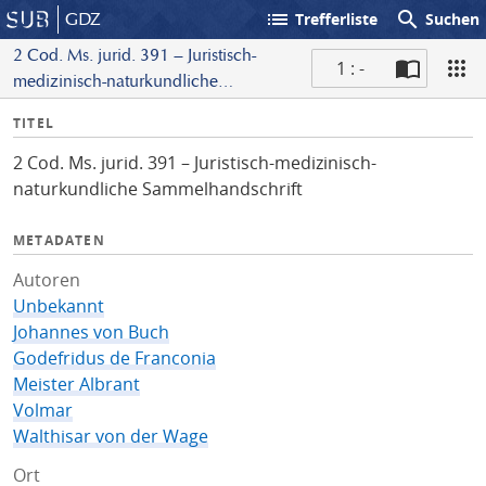
list
search
GDZ
Trefferliste
Suchen
2 Cod. Ms. jurid. 391 – Juristisch-
1 : -
medizinisch-naturkundliche
S
Sammelhandschrift
I
TITEL
c
n
a
2 Cod. Ms. jurid. 391 – Juristisch-medizinisch-
f
n
naturkundliche Sammelhandschrift
o
METADATEN
Autoren
Unbekannt
Johannes von Buch
Godefridus de Franconia
Meister Albrant
Volmar
Walthisar von der Wage
Ort