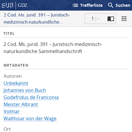
list
search
GDZ
Trefferliste
Suchen
2 Cod. Ms. jurid. 391 – Juristisch-
1 : -
medizinisch-naturkundliche
S
Sammelhandschrift
I
TITEL
c
n
a
2 Cod. Ms. jurid. 391 – Juristisch-medizinisch-
f
n
naturkundliche Sammelhandschrift
o
METADATEN
Autoren
Unbekannt
Johannes von Buch
Godefridus de Franconia
Meister Albrant
Volmar
Walthisar von der Wage
Ort