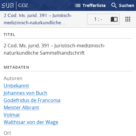
list
search
GDZ
Trefferliste
Suchen
2 Cod. Ms. jurid. 391 – Juristisch-
1 : -
medizinisch-naturkundliche
S
Sammelhandschrift
I
TITEL
c
n
a
2 Cod. Ms. jurid. 391 – Juristisch-medizinisch-
f
n
naturkundliche Sammelhandschrift
o
METADATEN
Autoren
Unbekannt
Johannes von Buch
Godefridus de Franconia
Meister Albrant
Volmar
Walthisar von der Wage
Ort