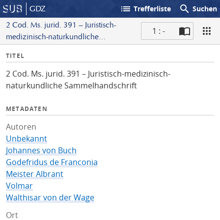
list
search
GDZ
Trefferliste
Suchen
2 Cod. Ms. jurid. 391 – Juristisch-
1 : -
medizinisch-naturkundliche
S
Sammelhandschrift
I
TITEL
c
n
a
2 Cod. Ms. jurid. 391 – Juristisch-medizinisch-
f
n
naturkundliche Sammelhandschrift
o
METADATEN
Autoren
Unbekannt
Johannes von Buch
Godefridus de Franconia
Meister Albrant
Volmar
Walthisar von der Wage
Ort