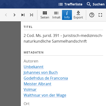
list
search
Trefferliste
Suchen
Seiten
Inhalt
Info
Export
I
TITEL
n
2 Cod. Ms. jurid. 391 – Juristisch-medizinisch-
f
naturkundliche Sammelhandschrift
o
METADATEN
Autoren
Unbekannt
Johannes von Buch
Godefridus de Franconia
Meister Albrant
Volmar
Walthisar von der Wage
Ort