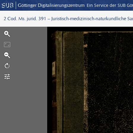
Göttinger Digitalisierungszentrum
Ein Service der SUB Gö
2 Cod. Ms. jurid. 391 – Juristisch-medizinisch-naturkundliche S
S
c
a
n