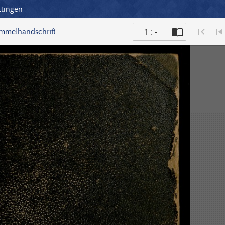
ttingen
1 : -
ammelhandschrift