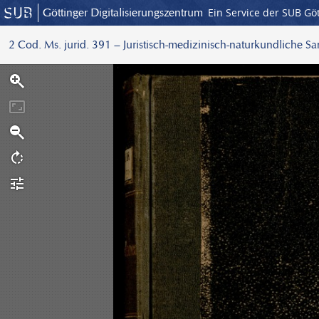
Göttinger Digitalisierungszentrum
Ein Service der SUB Gö
2 Cod. Ms. jurid. 391 – Juristisch-medizinisch-naturkundliche S
S
c
a
n