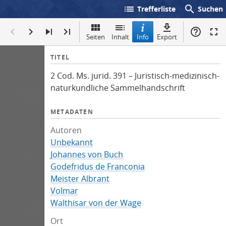
list
search
Trefferliste
Suchen
Seiten
Inhalt
Info
Export
I
TITEL
n
2 Cod. Ms. jurid. 391 – Juristisch-medizinisch-
f
naturkundliche Sammelhandschrift
o
METADATEN
Autoren
Unbekannt
Johannes von Buch
Godefridus de Franconia
Meister Albrant
Volmar
Walthisar von der Wage
Ort