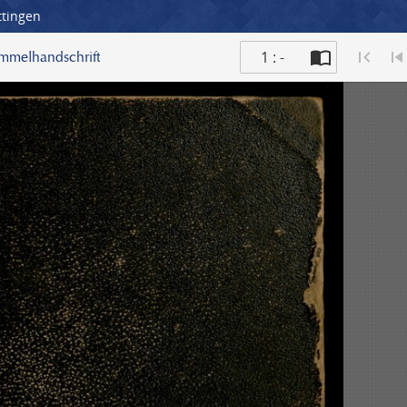
ttingen
1 : -
ammelhandschrift