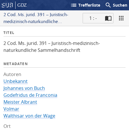
list
search
GDZ
Trefferliste
Suchen
2 Cod. Ms. jurid. 391 – Juristisch-
1 : -
medizinisch-naturkundliche
S
Sammelhandschrift
I
TITEL
c
n
a
2 Cod. Ms. jurid. 391 – Juristisch-medizinisch-
f
n
naturkundliche Sammelhandschrift
o
METADATEN
Autoren
Unbekannt
Johannes von Buch
Godefridus de Franconia
Meister Albrant
Volmar
Walthisar von der Wage
Ort