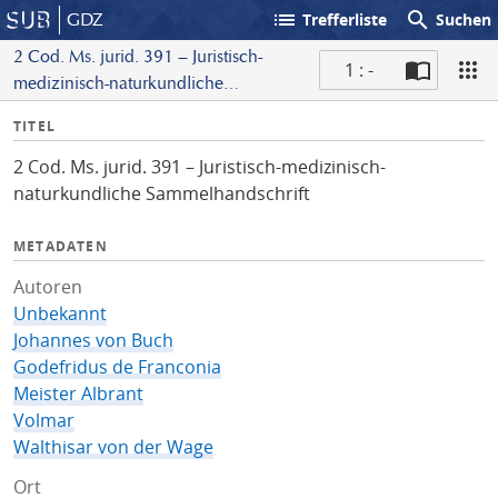
list
search
GDZ
Trefferliste
Suchen
2 Cod. Ms. jurid. 391 – Juristisch-
1 : -
medizinisch-naturkundliche
S
Sammelhandschrift
I
TITEL
c
n
a
2 Cod. Ms. jurid. 391 – Juristisch-medizinisch-
f
n
naturkundliche Sammelhandschrift
o
METADATEN
Autoren
Unbekannt
Johannes von Buch
Godefridus de Franconia
Meister Albrant
Volmar
Walthisar von der Wage
Ort