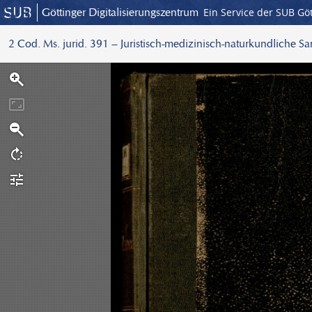
Göttinger Digitalisierungszentrum
Ein Service der SUB Gö
2 Cod. Ms. jurid. 391 – Juristisch-medizinisch-naturkundliche S
S
c
a
n