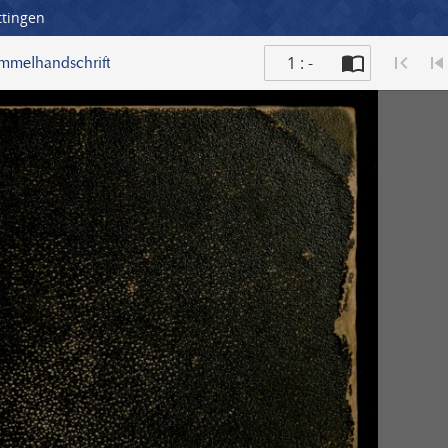
ttingen
1 : -
ammelhandschrift