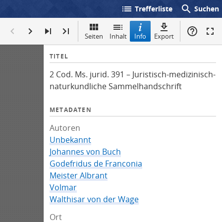
list
search
Trefferliste
Suchen
Seiten
Inhalt
Info
Export
I
TITEL
n
2 Cod. Ms. jurid. 391 – Juristisch-medizinisch-
f
naturkundliche Sammelhandschrift
o
METADATEN
Autoren
Unbekannt
Johannes von Buch
Godefridus de Franconia
Meister Albrant
Volmar
Walthisar von der Wage
Ort