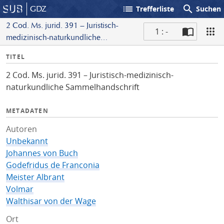
list
search
GDZ
Trefferliste
Suchen
2 Cod. Ms. jurid. 391 – Juristisch-
1 : -
medizinisch-naturkundliche
S
Sammelhandschrift
I
TITEL
c
n
a
2 Cod. Ms. jurid. 391 – Juristisch-medizinisch-
f
n
naturkundliche Sammelhandschrift
o
METADATEN
Autoren
Unbekannt
Johannes von Buch
Godefridus de Franconia
Meister Albrant
Volmar
Walthisar von der Wage
Ort