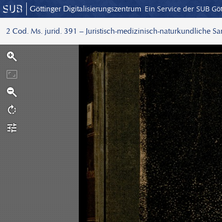
Göttinger Digitalisierungszentrum
Ein Service der SUB Gö
2 Cod. Ms. jurid. 391 – Juristisch-medizinisch-naturkundliche S
S
c
a
n