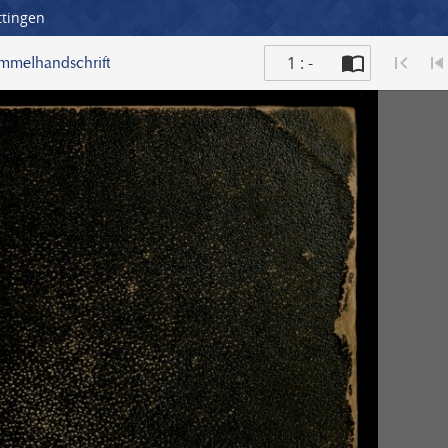
ttingen
1 : -
ammelhandschrift