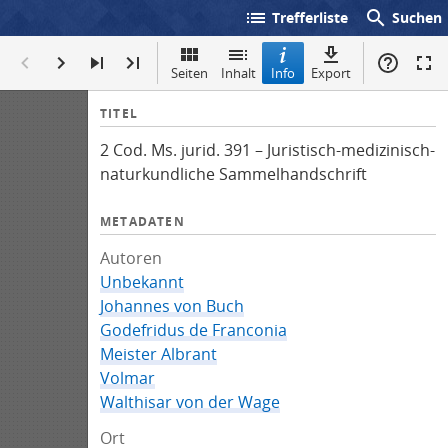
list
search
Trefferliste
Suchen
Seiten
Inhalt
Info
Export
I
TITEL
n
2 Cod. Ms. jurid. 391 – Juristisch-medizinisch-
f
naturkundliche Sammelhandschrift
o
METADATEN
Autoren
Unbekannt
Johannes von Buch
Godefridus de Franconia
Meister Albrant
Volmar
Walthisar von der Wage
Ort