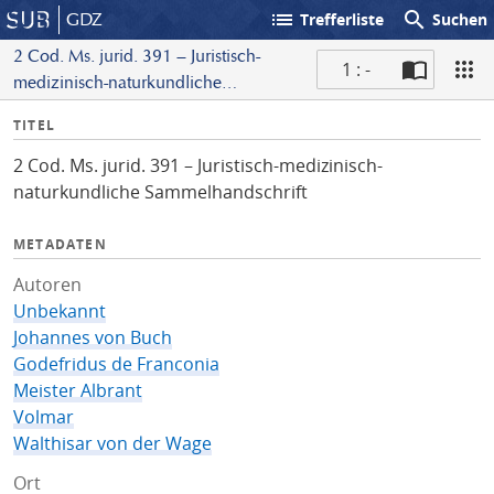
list
search
GDZ
Trefferliste
Suchen
2 Cod. Ms. jurid. 391 – Juristisch-
1 : -
medizinisch-naturkundliche
S
Sammelhandschrift
I
TITEL
c
n
a
2 Cod. Ms. jurid. 391 – Juristisch-medizinisch-
f
n
naturkundliche Sammelhandschrift
o
METADATEN
Autoren
Unbekannt
Johannes von Buch
Godefridus de Franconia
Meister Albrant
Volmar
Walthisar von der Wage
Ort