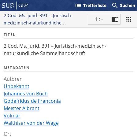
list
search
GDZ
Trefferliste
Suchen
2 Cod. Ms. jurid. 391 – Juristisch-
1 : -
medizinisch-naturkundliche
S
Sammelhandschrift
I
TITEL
c
n
a
2 Cod. Ms. jurid. 391 – Juristisch-medizinisch-
f
n
naturkundliche Sammelhandschrift
o
METADATEN
Autoren
Unbekannt
Johannes von Buch
Godefridus de Franconia
Meister Albrant
Volmar
Walthisar von der Wage
Ort