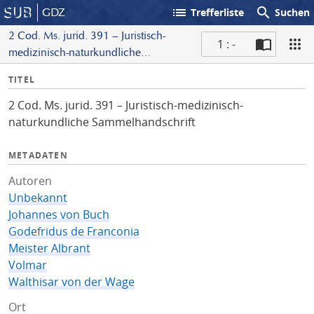
list
search
GDZ
Trefferliste
Suchen
2 Cod. Ms. jurid. 391 – Juristisch-
1 : -
medizinisch-naturkundliche
S
Sammelhandschrift
I
TITEL
c
n
a
2 Cod. Ms. jurid. 391 – Juristisch-medizinisch-
f
n
naturkundliche Sammelhandschrift
o
METADATEN
Autoren
Unbekannt
Johannes von Buch
Godefridus de Franconia
Meister Albrant
Volmar
Walthisar von der Wage
Ort