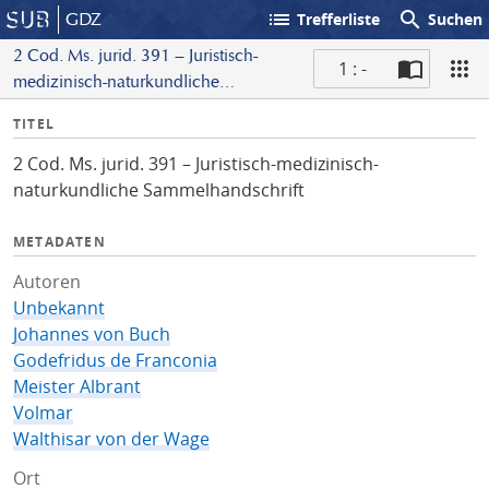
list
search
GDZ
Trefferliste
Suchen
2 Cod. Ms. jurid. 391 – Juristisch-
1 : -
medizinisch-naturkundliche
S
Sammelhandschrift
I
TITEL
c
n
a
2 Cod. Ms. jurid. 391 – Juristisch-medizinisch-
f
n
naturkundliche Sammelhandschrift
o
METADATEN
Autoren
Unbekannt
Johannes von Buch
Godefridus de Franconia
Meister Albrant
Volmar
Walthisar von der Wage
Ort