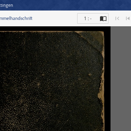
ttingen
1 : -
ammelhandschrift