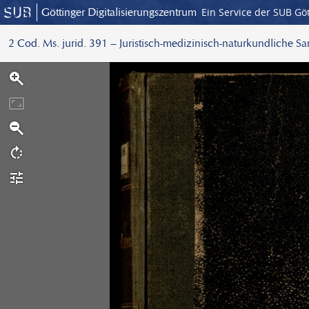
Göttinger Digitalisierungszentrum
Ein Service der SUB Gö
2 Cod. Ms. jurid. 391 – Juristisch-medizinisch-naturkundliche S
S
c
a
n