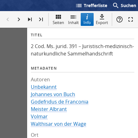
list
search
Trefferliste
Suchen
Seiten
Inhalt
Info
Export
I
TITEL
n
2 Cod. Ms. jurid. 391 – Juristisch-medizinisch-
f
naturkundliche Sammelhandschrift
o
METADATEN
Autoren
Unbekannt
Johannes von Buch
Godefridus de Franconia
Meister Albrant
Volmar
Walthisar von der Wage
Ort