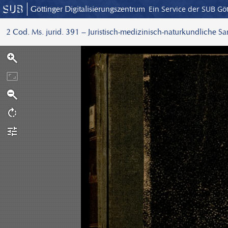
Göttinger Digitalisierungszentrum
Ein Service der SUB Gö
2 Cod. Ms. jurid. 391 – Juristisch-medizinisch-naturkundliche S
S
c
a
n