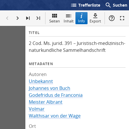
list
search
Trefferliste
Suchen
Seiten
Inhalt
Info
Export
I
TITEL
n
2 Cod. Ms. jurid. 391 – Juristisch-medizinisch-
f
naturkundliche Sammelhandschrift
o
METADATEN
Autoren
Unbekannt
Johannes von Buch
Godefridus de Franconia
Meister Albrant
Volmar
Walthisar von der Wage
Ort