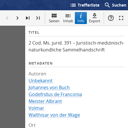
list
search
Trefferliste
Suchen
Seiten
Inhalt
Info
Export
I
TITEL
n
2 Cod. Ms. jurid. 391 – Juristisch-medizinisch-
f
naturkundliche Sammelhandschrift
o
METADATEN
Autoren
Unbekannt
Johannes von Buch
Godefridus de Franconia
Meister Albrant
Volmar
Walthisar von der Wage
Ort