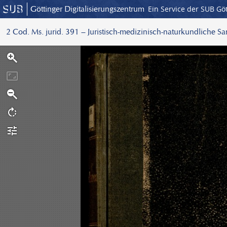
Göttinger Digitalisierungszentrum
Ein Service der SUB Gö
2 Cod. Ms. jurid. 391 – Juristisch-medizinisch-naturkundliche S
S
c
a
n