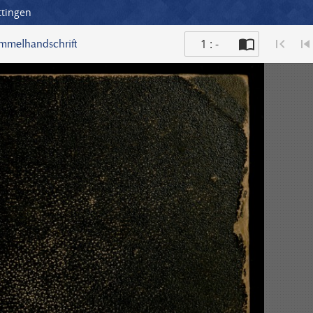
ttingen
1 : -
ammelhandschrift