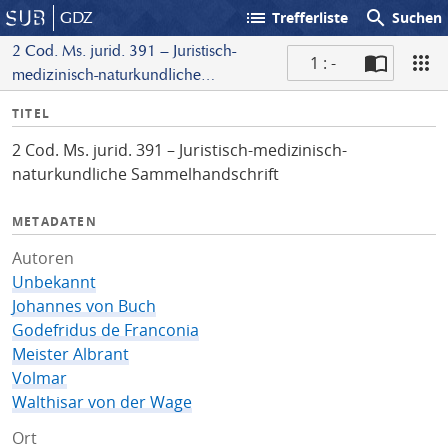
list
search
GDZ
Trefferliste
Suchen
2 Cod. Ms. jurid. 391 – Juristisch-
1 : -
medizinisch-naturkundliche
S
Sammelhandschrift
I
TITEL
c
n
a
2 Cod. Ms. jurid. 391 – Juristisch-medizinisch-
f
n
naturkundliche Sammelhandschrift
o
METADATEN
Autoren
Unbekannt
Johannes von Buch
Godefridus de Franconia
Meister Albrant
Volmar
Walthisar von der Wage
Ort