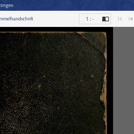
ttingen
1 : -
ammelhandschrift