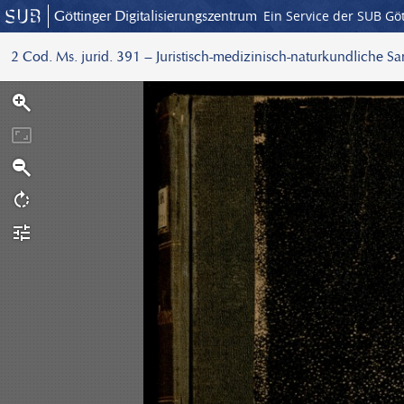
Göttinger Digitalisierungszentrum
Ein Service der SUB Gö
2 Cod. Ms. jurid. 391 – Juristisch-medizinisch-naturkundliche S
S
c
a
n