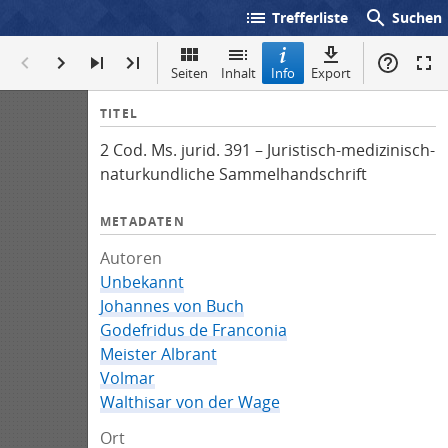
list
search
Trefferliste
Suchen
Seiten
Inhalt
Info
Export
I
TITEL
n
2 Cod. Ms. jurid. 391 – Juristisch-medizinisch-
f
naturkundliche Sammelhandschrift
o
METADATEN
Autoren
Unbekannt
Johannes von Buch
Godefridus de Franconia
Meister Albrant
Volmar
Walthisar von der Wage
Ort