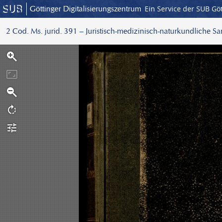
Göttinger Digitalisierungszentrum
Ein Service der SUB Gö
2 Cod. Ms. jurid. 391 – Juristisch-medizinisch-naturkundliche S
S
c
a
n