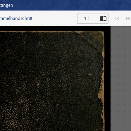
ttingen
1 : -
ammelhandschrift