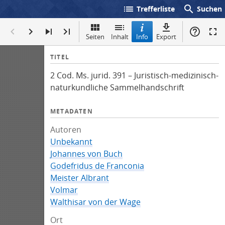
list
search
Trefferliste
Suchen
Seiten
Inhalt
Info
Export
I
TITEL
n
2 Cod. Ms. jurid. 391 – Juristisch-medizinisch-
f
naturkundliche Sammelhandschrift
o
METADATEN
Autoren
Unbekannt
Johannes von Buch
Godefridus de Franconia
Meister Albrant
Volmar
Walthisar von der Wage
Ort