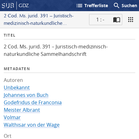
list
search
GDZ
Trefferliste
Suchen
2 Cod. Ms. jurid. 391 – Juristisch-
1 : -
medizinisch-naturkundliche
S
Sammelhandschrift
I
TITEL
c
n
a
2 Cod. Ms. jurid. 391 – Juristisch-medizinisch-
f
n
naturkundliche Sammelhandschrift
o
METADATEN
Autoren
Unbekannt
Johannes von Buch
Godefridus de Franconia
Meister Albrant
Volmar
Walthisar von der Wage
Ort