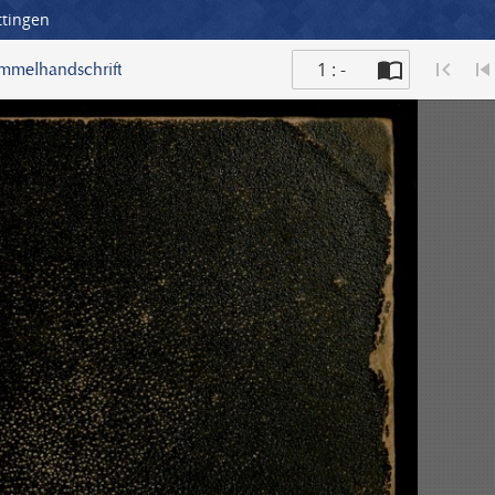
ttingen
1 : -
ammelhandschrift