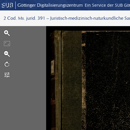
Göttinger Digitalisierungszentrum
Ein Service der SUB Gö
2 Cod. Ms. jurid. 391 – Juristisch-medizinisch-naturkundliche S
S
c
a
n