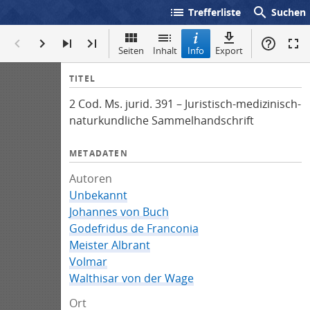
list
search
Trefferliste
Suchen
Seiten
Inhalt
Info
Export
I
TITEL
n
2 Cod. Ms. jurid. 391 – Juristisch-medizinisch-
f
naturkundliche Sammelhandschrift
o
METADATEN
Autoren
Unbekannt
Johannes von Buch
Godefridus de Franconia
Meister Albrant
Volmar
Walthisar von der Wage
Ort