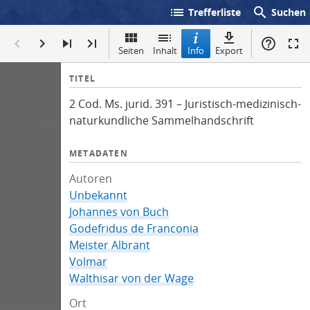
list
search
Trefferliste
Suchen
Seiten
Inhalt
Info
Export
I
TITEL
n
2 Cod. Ms. jurid. 391 – Juristisch-medizinisch-
f
naturkundliche Sammelhandschrift
o
METADATEN
Autoren
Unbekannt
Johannes von Buch
Godefridus de Franconia
Meister Albrant
Volmar
Walthisar von der Wage
Ort