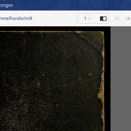
ttingen
1 : -
ammelhandschrift