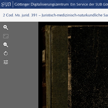
Göttinger Digitalisierungszentrum
Ein Service der SUB Gö
2 Cod. Ms. jurid. 391 – Juristisch-medizinisch-naturkundliche S
S
c
a
n