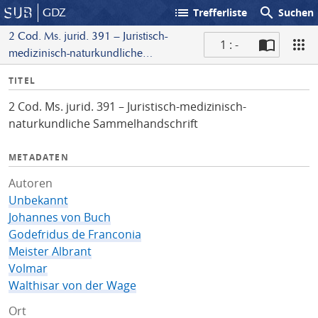
list
search
GDZ
Trefferliste
Suchen
2 Cod. Ms. jurid. 391 – Juristisch-
1 : -
medizinisch-naturkundliche
S
Sammelhandschrift
I
TITEL
c
n
a
2 Cod. Ms. jurid. 391 – Juristisch-medizinisch-
f
n
naturkundliche Sammelhandschrift
o
METADATEN
Autoren
Unbekannt
Johannes von Buch
Godefridus de Franconia
Meister Albrant
Volmar
Walthisar von der Wage
Ort