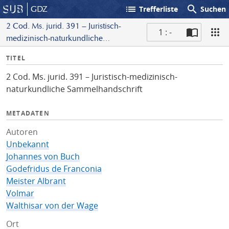
list
search
GDZ
Trefferliste
Suchen
2 Cod. Ms. jurid. 391 – Juristisch-
1 : -
medizinisch-naturkundliche
S
Sammelhandschrift
I
TITEL
c
n
a
2 Cod. Ms. jurid. 391 – Juristisch-medizinisch-
f
n
naturkundliche Sammelhandschrift
o
METADATEN
Autoren
Unbekannt
Johannes von Buch
Godefridus de Franconia
Meister Albrant
Volmar
Walthisar von der Wage
Ort