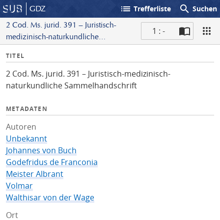
list
search
GDZ
Trefferliste
Suchen
2 Cod. Ms. jurid. 391 – Juristisch-
1 : -
medizinisch-naturkundliche
S
Sammelhandschrift
I
TITEL
c
n
a
2 Cod. Ms. jurid. 391 – Juristisch-medizinisch-
f
n
naturkundliche Sammelhandschrift
o
METADATEN
Autoren
Unbekannt
Johannes von Buch
Godefridus de Franconia
Meister Albrant
Volmar
Walthisar von der Wage
Ort