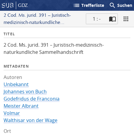
list
search
GDZ
Trefferliste
Suchen
2 Cod. Ms. jurid. 391 – Juristisch-
1 : -
medizinisch-naturkundliche
S
Sammelhandschrift
I
TITEL
c
n
a
2 Cod. Ms. jurid. 391 – Juristisch-medizinisch-
f
n
naturkundliche Sammelhandschrift
o
METADATEN
Autoren
Unbekannt
Johannes von Buch
Godefridus de Franconia
Meister Albrant
Volmar
Walthisar von der Wage
Ort