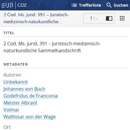
list
search
GDZ
Trefferliste
Suchen
2 Cod. Ms. jurid. 391 – Juristisch-
1 : -
medizinisch-naturkundliche
S
Sammelhandschrift
I
TITEL
c
n
a
2 Cod. Ms. jurid. 391 – Juristisch-medizinisch-
f
n
naturkundliche Sammelhandschrift
o
METADATEN
Autoren
Unbekannt
Johannes von Buch
Godefridus de Franconia
Meister Albrant
Volmar
Walthisar von der Wage
Ort