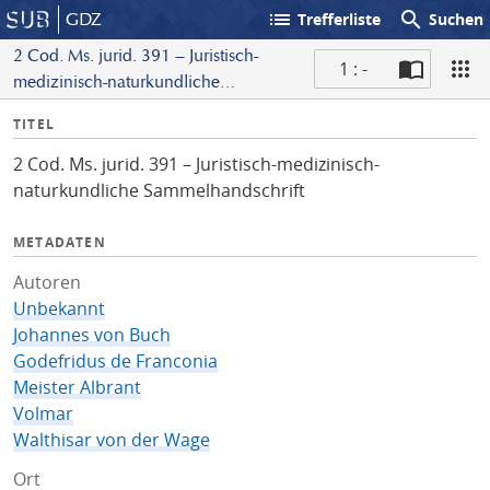
list
search
GDZ
Trefferliste
Suchen
2 Cod. Ms. jurid. 391 – Juristisch-
1 : -
medizinisch-naturkundliche
S
Sammelhandschrift
I
TITEL
c
n
a
2 Cod. Ms. jurid. 391 – Juristisch-medizinisch-
f
n
naturkundliche Sammelhandschrift
o
METADATEN
Autoren
Unbekannt
Johannes von Buch
Godefridus de Franconia
Meister Albrant
Volmar
Walthisar von der Wage
Ort