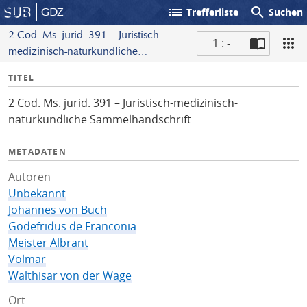
list
search
GDZ
Trefferliste
Suchen
2 Cod. Ms. jurid. 391 – Juristisch-
1 : -
medizinisch-naturkundliche
S
Sammelhandschrift
I
TITEL
c
n
a
2 Cod. Ms. jurid. 391 – Juristisch-medizinisch-
f
n
naturkundliche Sammelhandschrift
o
METADATEN
Autoren
Unbekannt
Johannes von Buch
Godefridus de Franconia
Meister Albrant
Volmar
Walthisar von der Wage
Ort