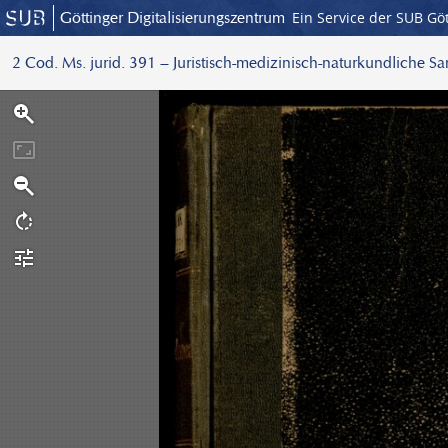
Göttinger Digitalisierungszentrum
Ein Service der SUB Gö
2 Cod. Ms. jurid. 391 – Juristisch-medizinisch-naturkundliche S
S
c
a
n