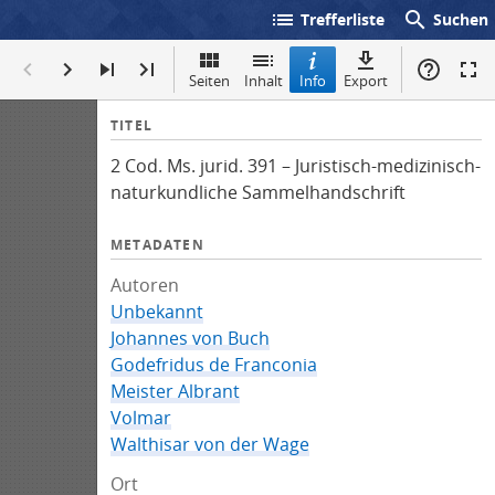
list
search
Trefferliste
Suchen
Seiten
Inhalt
Info
Export
I
TITEL
n
2 Cod. Ms. jurid. 391 – Juristisch-medizinisch-
f
naturkundliche Sammelhandschrift
o
METADATEN
Autoren
Unbekannt
Johannes von Buch
Godefridus de Franconia
Meister Albrant
Volmar
Walthisar von der Wage
Ort