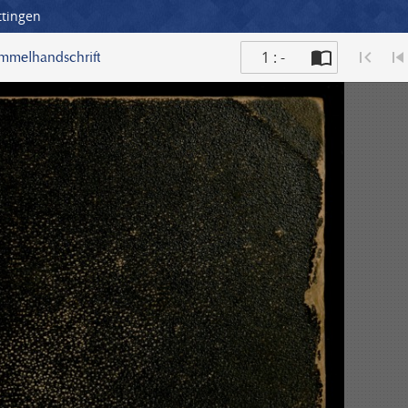
ttingen
1 : -
ammelhandschrift