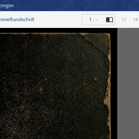
ttingen
1 : -
ammelhandschrift