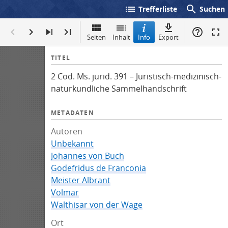
list
search
Trefferliste
Suchen
Seiten
Inhalt
Info
Export
I
TITEL
n
2 Cod. Ms. jurid. 391 – Juristisch-medizinisch-
f
naturkundliche Sammelhandschrift
o
METADATEN
Autoren
Unbekannt
Johannes von Buch
Godefridus de Franconia
Meister Albrant
Volmar
Walthisar von der Wage
Ort