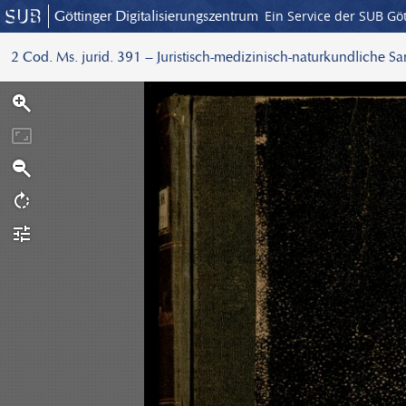
Göttinger Digitalisierungszentrum
Ein Service der SUB Gö
2 Cod. Ms. jurid. 391 – Juristisch-medizinisch-naturkundliche S
S
c
a
n