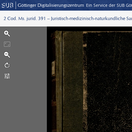
Göttinger Digitalisierungszentrum
Ein Service der SUB Gö
2 Cod. Ms. jurid. 391 – Juristisch-medizinisch-naturkundliche S
S
c
a
n