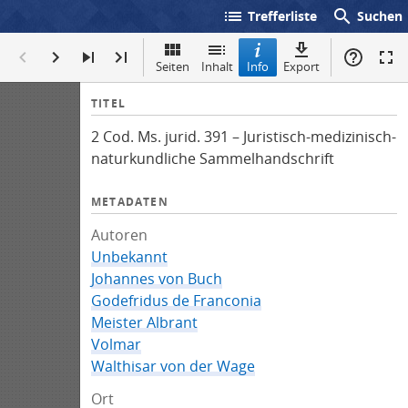
list
search
Trefferliste
Suchen
Seiten
Inhalt
Info
Export
I
TITEL
n
2 Cod. Ms. jurid. 391 – Juristisch-medizinisch-
f
naturkundliche Sammelhandschrift
o
METADATEN
Autoren
Unbekannt
Johannes von Buch
Godefridus de Franconia
Meister Albrant
Volmar
Walthisar von der Wage
Ort