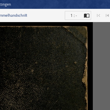
ttingen
1 : -
ammelhandschrift