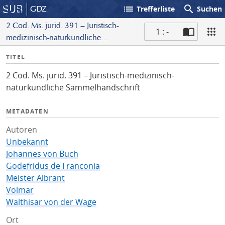
list
search
GDZ
Trefferliste
Suchen
2 Cod. Ms. jurid. 391 – Juristisch-
1 : -
medizinisch-naturkundliche
S
Sammelhandschrift
I
TITEL
c
n
a
2 Cod. Ms. jurid. 391 – Juristisch-medizinisch-
f
n
naturkundliche Sammelhandschrift
o
METADATEN
Autoren
Unbekannt
Johannes von Buch
Godefridus de Franconia
Meister Albrant
Volmar
Walthisar von der Wage
Ort