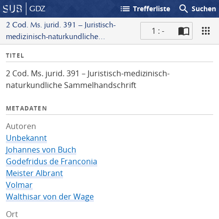
list
search
GDZ
Trefferliste
Suchen
2 Cod. Ms. jurid. 391 – Juristisch-
1 : -
medizinisch-naturkundliche
S
Sammelhandschrift
I
TITEL
c
n
a
2 Cod. Ms. jurid. 391 – Juristisch-medizinisch-
f
n
naturkundliche Sammelhandschrift
o
METADATEN
Autoren
Unbekannt
Johannes von Buch
Godefridus de Franconia
Meister Albrant
Volmar
Walthisar von der Wage
Ort