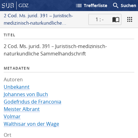
list
search
GDZ
Trefferliste
Suchen
2 Cod. Ms. jurid. 391 – Juristisch-
1 : -
medizinisch-naturkundliche
S
Sammelhandschrift
I
TITEL
c
n
a
2 Cod. Ms. jurid. 391 – Juristisch-medizinisch-
f
n
naturkundliche Sammelhandschrift
o
METADATEN
Autoren
Unbekannt
Johannes von Buch
Godefridus de Franconia
Meister Albrant
Volmar
Walthisar von der Wage
Ort