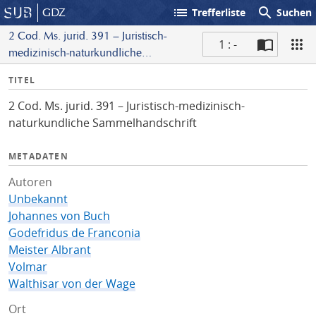
list
search
GDZ
Trefferliste
Suchen
2 Cod. Ms. jurid. 391 – Juristisch-
1 : -
medizinisch-naturkundliche
S
Sammelhandschrift
I
TITEL
c
n
a
2 Cod. Ms. jurid. 391 – Juristisch-medizinisch-
f
n
naturkundliche Sammelhandschrift
o
METADATEN
Autoren
Unbekannt
Johannes von Buch
Godefridus de Franconia
Meister Albrant
Volmar
Walthisar von der Wage
Ort