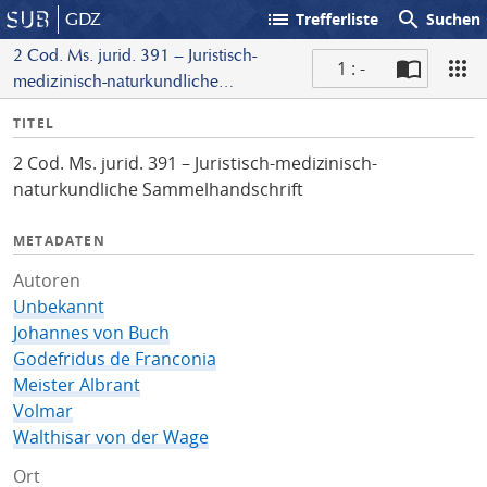
list
search
GDZ
Trefferliste
Suchen
2 Cod. Ms. jurid. 391 – Juristisch-
1 : -
medizinisch-naturkundliche
S
Sammelhandschrift
I
TITEL
c
n
a
2 Cod. Ms. jurid. 391 – Juristisch-medizinisch-
f
n
naturkundliche Sammelhandschrift
o
METADATEN
Autoren
Unbekannt
Johannes von Buch
Godefridus de Franconia
Meister Albrant
Volmar
Walthisar von der Wage
Ort