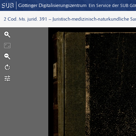
Göttinger Digitalisierungszentrum
Ein Service der SUB Gö
2 Cod. Ms. jurid. 391 – Juristisch-medizinisch-naturkundliche S
S
c
a
n