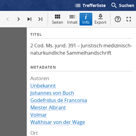
list
search
Trefferliste
Suchen
Seiten
Inhalt
Info
Export
I
TITEL
n
2 Cod. Ms. jurid. 391 – Juristisch-medizinisch-
f
naturkundliche Sammelhandschrift
o
METADATEN
Autoren
Unbekannt
Johannes von Buch
Godefridus de Franconia
Meister Albrant
Volmar
Walthisar von der Wage
Ort