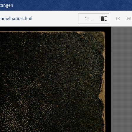
ttingen
1 : -
ammelhandschrift