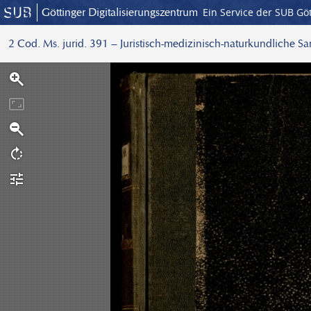
Göttinger Digitalisierungszentrum
Ein Service der SUB Gö
2 Cod. Ms. jurid. 391 – Juristisch-medizinisch-naturkundliche S
S
c
a
n