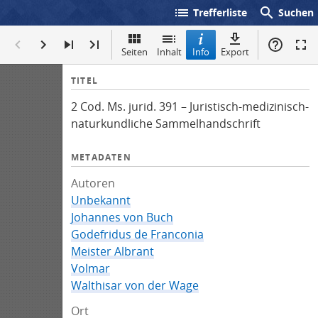
list
search
Trefferliste
Suchen
Seiten
Inhalt
Info
Export
I
TITEL
n
2 Cod. Ms. jurid. 391 – Juristisch-medizinisch-
f
naturkundliche Sammelhandschrift
o
METADATEN
Autoren
Unbekannt
Johannes von Buch
Godefridus de Franconia
Meister Albrant
Volmar
Walthisar von der Wage
Ort