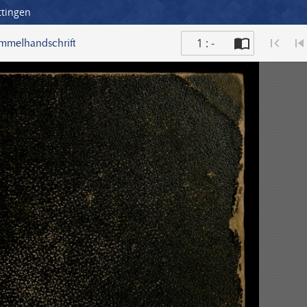
ttingen
1 : -
ammelhandschrift