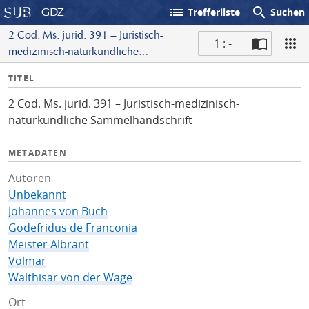
list
search
GDZ
Trefferliste
Suchen
2 Cod. Ms. jurid. 391 – Juristisch-
1 : -
medizinisch-naturkundliche
S
Sammelhandschrift
I
TITEL
c
n
a
2 Cod. Ms. jurid. 391 – Juristisch-medizinisch-
f
n
naturkundliche Sammelhandschrift
o
METADATEN
Autoren
Unbekannt
Johannes von Buch
Godefridus de Franconia
Meister Albrant
Volmar
Walthisar von der Wage
Ort