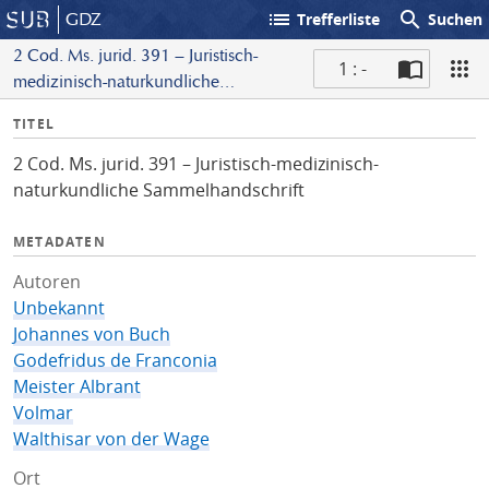
list
search
GDZ
Trefferliste
Suchen
2 Cod. Ms. jurid. 391 – Juristisch-
1 : -
medizinisch-naturkundliche
S
Sammelhandschrift
I
TITEL
c
n
a
2 Cod. Ms. jurid. 391 – Juristisch-medizinisch-
f
n
naturkundliche Sammelhandschrift
o
METADATEN
Autoren
Unbekannt
Johannes von Buch
Godefridus de Franconia
Meister Albrant
Volmar
Walthisar von der Wage
Ort