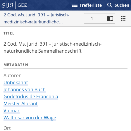
list
search
GDZ
Trefferliste
Suchen
2 Cod. Ms. jurid. 391 – Juristisch-
1 : -
medizinisch-naturkundliche
S
Sammelhandschrift
I
TITEL
c
n
a
2 Cod. Ms. jurid. 391 – Juristisch-medizinisch-
f
n
naturkundliche Sammelhandschrift
o
METADATEN
Autoren
Unbekannt
Johannes von Buch
Godefridus de Franconia
Meister Albrant
Volmar
Walthisar von der Wage
Ort