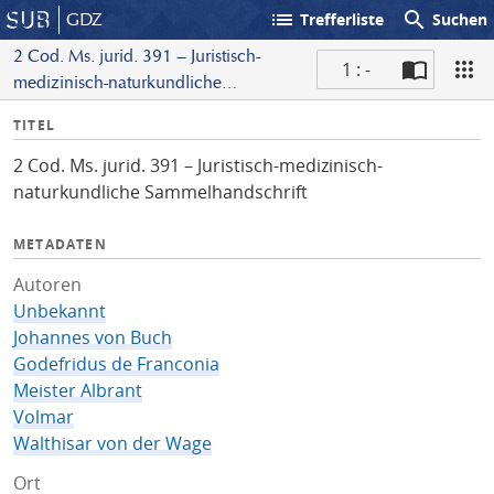
list
search
GDZ
Trefferliste
Suchen
2 Cod. Ms. jurid. 391 – Juristisch-
1 : -
medizinisch-naturkundliche
S
Sammelhandschrift
I
TITEL
c
n
a
2 Cod. Ms. jurid. 391 – Juristisch-medizinisch-
f
n
naturkundliche Sammelhandschrift
o
METADATEN
Autoren
Unbekannt
Johannes von Buch
Godefridus de Franconia
Meister Albrant
Volmar
Walthisar von der Wage
Ort