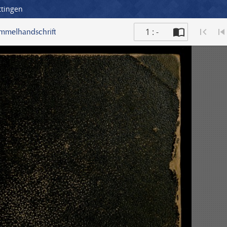
ttingen
1 : -
ammelhandschrift