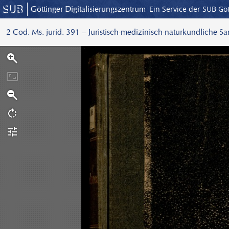
Göttinger Digitalisierungszentrum
Ein Service der SUB Gö
2 Cod. Ms. jurid. 391 – Juristisch-medizinisch-naturkundliche S
S
c
a
n