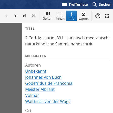
list
search
Trefferliste
Suchen
Seiten
Inhalt
Info
Export
I
TITEL
n
2 Cod. Ms. jurid. 391 – Juristisch-medizinisch-
f
naturkundliche Sammelhandschrift
o
METADATEN
Autoren
Unbekannt
Johannes von Buch
Godefridus de Franconia
Meister Albrant
Volmar
Walthisar von der Wage
Ort